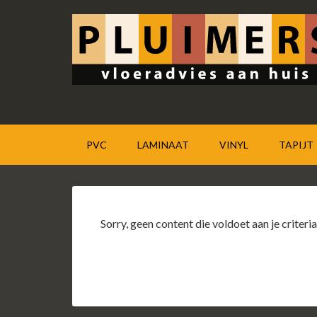
PVC
LAMINAAT
VINYL
TAPIJT
Sorry, geen content die voldoet aan je criteria