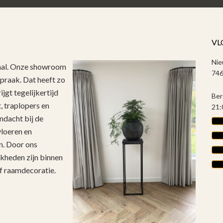
VL
Nie
raal. Onze showroom
746
spraak. Dat heeft zo
jgt tegelijkertijd
Ber
t, traplopers en
21:
ndacht bij de
vloeren en
n. Door ons
jkheden zijn binnen
f raamdecoratie.