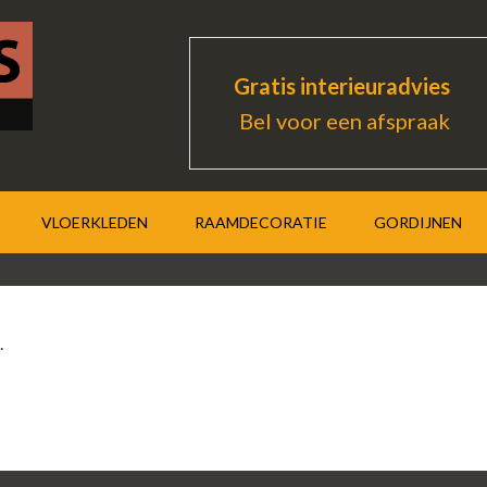
Gratis interieuradvies
Bel voor een afspraak
VLOERKLEDEN
RAAMDECORATIE
GORDIJNEN
.