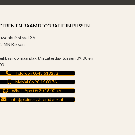
OEREN EN RAAMDECORATIE IN RIJSSEN
uwenhuisstraat 36
2 MN Rijssen
eikbaar op maandag t/m zaterdag tussen 09:00 en
00
Telefoon 0548 518272
Mobiel 06 20 16 00 76
WhatsApp 06 20 16 00 76
info@pluimersvloeradvies.nl